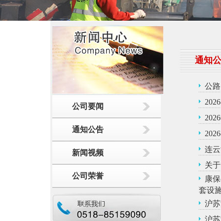
通知
公路
20
公司要闻
20
通知公告
20
连云
新闻视频
关于
公司荣誉
康保
套设
沪苏
沪苏